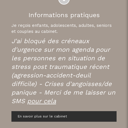
Informations pratiques
Je reçois enfants, adolescents, adultes, seniors
et couples au cabinet.
J'ai bloqué des créneaux
d'urgence sur mon agenda pour
les personnes en situation de
stress post traumatique récent
(agression-accident-deuil
difficile) - Crises d'angoisses/de
panique - Merci de me laisser un
SMS
pour cela
En savoir plus sur le cabinet